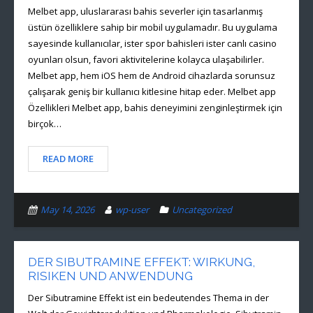
Melbet app, uluslararası bahis severler için tasarlanmış
üstün özelliklere sahip bir mobil uygulamadır. Bu uygulama
sayesinde kullanıcılar, ister spor bahisleri ister canlı casino
oyunları olsun, favori aktivitelerine kolayca ulaşabilirler.
Melbet app, hem iOS hem de Android cihazlarda sorunsuz
çalışarak geniş bir kullanıcı kitlesine hitap eder. Melbet app
Özellikleri Melbet app, bahis deneyimini zenginleştirmek için
birçok…
READ MORE
May 14, 2026
wp-user
Uncategorized
DER SIBUTRAMINE EFFEKT: WIRKUNG,
RISIKEN UND ANWENDUNG
Der Sibutramine Effekt ist ein bedeutendes Thema in der