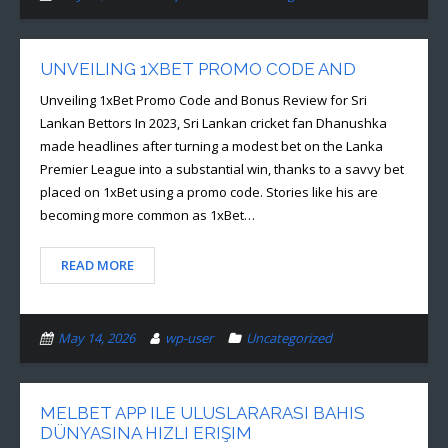
UNVEILING 1XBET PROMO CODE AND
Unveiling 1xBet Promo Code and Bonus Review for Sri
Lankan Bettors In 2023, Sri Lankan cricket fan Dhanushka
made headlines after turning a modest bet on the Lanka
Premier League into a substantial win, thanks to a savvy bet
placed on 1xBet using a promo code. Stories like his are
becoming more common as 1xBet…
READ MORE
May 14, 2026
wp-user
Uncategorized
MELBET APP ILE ULUSLARARASI BAHIS
DÜNYASINA HIZLI ERIŞIM