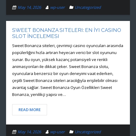
May 14, 2026
wp-user
Uncategorized
SWEET BONANZA SITELERI: EN İYI CASINO
SLOT İNCELEMESI
Sweet Bonanza siteleri, çevrimiçi casino oyuncuları arasında
popülerliğini hızla artıran heyecan verici bir slot oyununu
sunar. Bu oyun, yüksek kazanç potansiyeli ve renkli
animasyonları ile dikkat çeker. Sweet Bonanza slotu,
oyunculara benzersiz bir oyun deneyimi vaat ederken,
çeşitli Sweet Bonanza siteleri aracılığıyla erişilebilir olması
avantaj sağlar. Sweet Bonanza Oyun Özellikleri Sweet
Bonanza, yenilikçi yapısı ve…
READ MORE
May 14, 2026
wp-user
Uncategorized