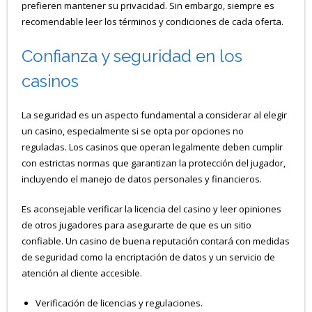
prefieren mantener su privacidad. Sin embargo, siempre es
recomendable leer los términos y condiciones de cada oferta.
Confianza y seguridad en los
casinos
La seguridad es un aspecto fundamental a considerar al elegir
un casino, especialmente si se opta por opciones no
reguladas. Los casinos que operan legalmente deben cumplir
con estrictas normas que garantizan la protección del jugador,
incluyendo el manejo de datos personales y financieros.
Es aconsejable verificar la licencia del casino y leer opiniones
de otros jugadores para asegurarte de que es un sitio
confiable. Un casino de buena reputación contará con medidas
de seguridad como la encriptación de datos y un servicio de
atención al cliente accesible.
Verificación de licencias y regulaciones.