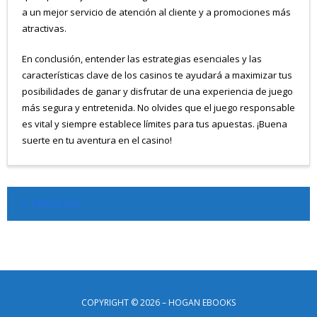
a un mejor servicio de atención al cliente y a promociones más
atractivas.
En conclusión, entender las estrategias esenciales y las
características clave de los casinos te ayudará a maximizar tus
posibilidades de ganar y disfrutar de una experiencia de juego
más segura y entretenida. No olvides que el juego responsable
es vital y siempre establece límites para tus apuestas. ¡Buena
suerte en tu aventura en el casino!
PREVIOUS
COPYRIGHT © 2026 – HOGAN EBOOKS