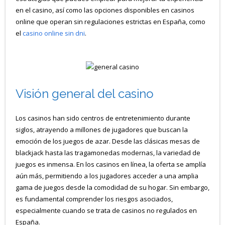
en el casino, así como las opciones disponibles en casinos
online que operan sin regulaciones estrictas en España, como
el
casino online sin dni
.
Visión general del casino
Los casinos han sido centros de entretenimiento durante
siglos, atrayendo a millones de jugadores que buscan la
emoción de los juegos de azar. Desde las clásicas mesas de
blackjack hasta las tragamonedas modernas, la variedad de
juegos es inmensa. En los casinos en línea, la oferta se amplía
aún más, permitiendo a los jugadores acceder a una amplia
gama de juegos desde la comodidad de su hogar. Sin embargo,
es fundamental comprender los riesgos asociados,
especialmente cuando se trata de casinos no regulados en
España.