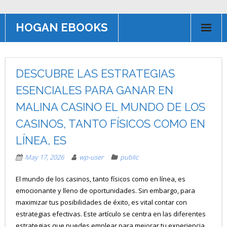
HOGAN EBOOKS
HOME
DESCUBRE LAS ESTRATEGIAS
Books
ESENCIALES PARA GANAR EN
Contact US
MALINA CASINO EL MUNDO DE LOS
AFFILIATE PROGRAM
CASINOS, TANTO FÍSICOS COMO EN
LÍNEA, ES
May 17, 2026
wp-user
public
El mundo de los casinos, tanto físicos como en línea, es
emocionante y lleno de oportunidades. Sin embargo, para
maximizar tus posibilidades de éxito, es vital contar con
estrategias efectivas. Este artículo se centra en las diferentes
estrategias que puedes emplear para mejorar tu experiencia