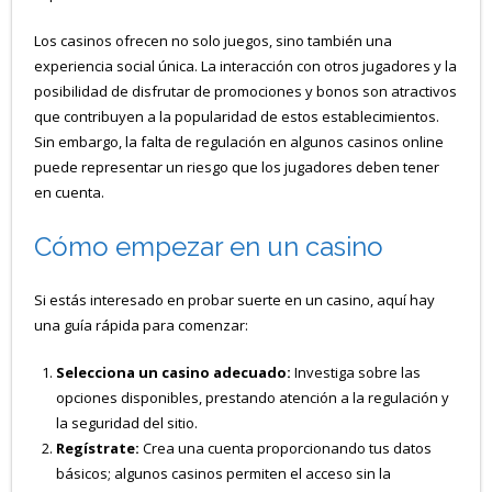
Los casinos ofrecen no solo juegos, sino también una
experiencia social única. La interacción con otros jugadores y la
posibilidad de disfrutar de promociones y bonos son atractivos
que contribuyen a la popularidad de estos establecimientos.
Sin embargo, la falta de regulación en algunos casinos online
puede representar un riesgo que los jugadores deben tener
en cuenta.
Cómo empezar en un casino
Si estás interesado en probar suerte en un casino, aquí hay
una guía rápida para comenzar:
Selecciona un casino adecuado:
Investiga sobre las
opciones disponibles, prestando atención a la regulación y
la seguridad del sitio.
Regístrate:
Crea una cuenta proporcionando tus datos
básicos; algunos casinos permiten el acceso sin la