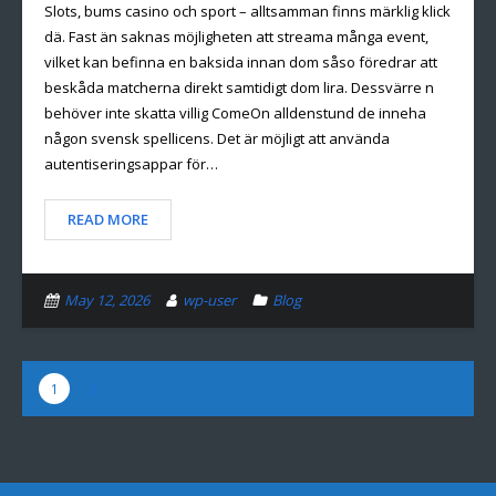
Slots, bums casino och sport – alltsamman finns märklig klick
dä. Fast än saknas möjligheten att streama många event,
vilket kan befinna en baksida innan dom såso föredrar att
beskåda matcherna direkt samtidigt dom lira​. Dessvärre n
behöver inte skatta villig ComeOn alldenstund de inneha
någon svensk spellicens. Det är möjligt att använda
autentiseringsappar för…
READ MORE
May 12, 2026
wp-user
Blog
1
2