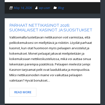
May 14, 2026
wp-user
Blog
PARHAAT NETTIKASINOT 2026:
SUOMALAISET KASINOT JA SUOSITUKSET
Valitsemalla luotettavan nettikasinon voit varmistaa, että
pelikokemuksesi on miellyttävä ja riskitön. Löydät parhaat
kasinot, kun otat huomioon myös pelaajien arvostelut ja
kokemukset. Monet pelaajat jakavat mielipiteitään ja
kokemuksiaan nettikeskusteluissa, mikä voi auttaa sinua
tekemään parempia päätöksiä. Pelaajien mielestä Lempi
Kasinon tarjoamat pelit ovat laadukkaita ja monipuolisia.
Miksi nettikasinoiden maine voi vaikuttaa pelaajien
valintaan? Hyvät bonukset…
READ MORE