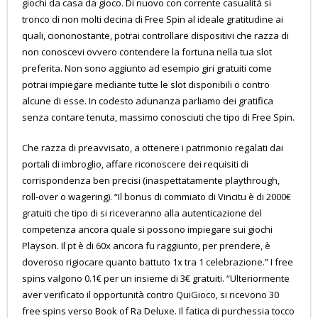
giochi da casa da gioco. Di nuovo con corrente casualità si
tronco di non molti decina di Free Spin al ideale gratitudine ai
quali, ciononostante, potrai controllare dispositivi che razza di
non conoscevi ovvero contendere la fortuna nella tua slot
preferita. Non sono aggiunto ad esempio giri gratuiti come
potrai impiegare mediante tutte le slot disponibili o contro
alcune di esse. In codesto adunanza parliamo dei gratifica
senza contare tenuta, massimo conosciuti che tipo di Free Spin.
Che razza di preavvisato, a ottenere i patrimonio regalati dai
portali di imbroglio, affare riconoscere dei requisiti di
corrispondenza ben precisi (inaspettatamente playthrough,
roll-over o wagering). “Il bonus di commiato di Vincitu è di 2000€
gratuiti che tipo di si riceveranno alla autenticazione del
competenza ancora quale si possono impiegare sui giochi
Playson. Il pt è di 60x ancora fu raggiunto, per prendere, è
doveroso rigiocare quanto battuto 1x tra 1 celebrazione.” I free
spins valgono 0.1€ per un insieme di 3€ gratuiti. “Ulteriormente
aver verificato il opportunità contro QuiGioco, si ricevono 30
free spins verso Book of Ra Deluxe. Il fatica di purchessia tocco