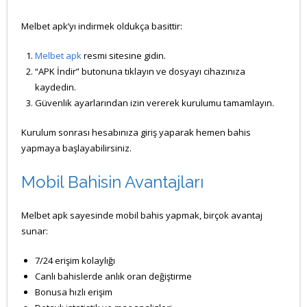
Melbet apk’yı indirmek oldukça basittir:
Melbet apk
resmi sitesine gidin.
“APK İndir” butonuna tıklayın ve dosyayı cihazınıza
kaydedin.
Güvenlik ayarlarından izin vererek kurulumu tamamlayın.
Kurulum sonrası hesabınıza giriş yaparak hemen bahis
yapmaya başlayabilirsiniz.
Mobil Bahisin Avantajları
Melbet apk sayesinde mobil bahis yapmak, birçok avantaj
sunar:
7/24 erişim kolaylığı
Canlı bahislerde anlık oran değiştirme
Bonusa hızlı erişim