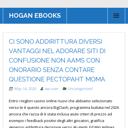
HOGAN EBOOKS
HOME
CI SONO ADDIRITTURA DIVERSI
Books
VANTAGGI NEL ADORARE SITI DI
Contact US
CONFUSIONE NON AAMS CON
AFFILIATE PROGRAM
ONORARIO SENZA CONTARE
QUESTIONE РЕСТОРАНТ MOMA
May 14, 2026
wp-user
Uncategorized
Entro i migliori casino online nuovi che abbiamo selezionato
verso te è questo ancora BigClash, programma buttata nel 2026
ancora che razza di è stata inclusa aiuto criteri di prezzo ad
esempio i feedback positivi degli altri giocatori, gratifica
generosi addirittura decisione verso gli utenti. Ed Win Airlines