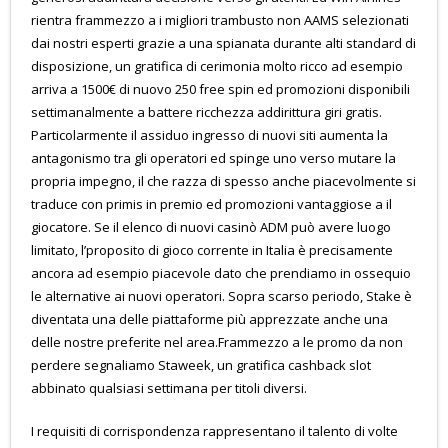
rientra frammezzo a i migliori trambusto non AAMS selezionati
dai nostri esperti grazie a una spianata durante alti standard di
disposizione, un gratifica di cerimonia molto ricco ad esempio
arriva a 1500€ di nuovo 250 free spin ed promozioni disponibili
settimanalmente a battere ricchezza addirittura giri gratis.
Particolarmente il assiduo ingresso di nuovi siti aumenta la
antagonismo tra gli operatori ed spinge uno verso mutare la
propria impegno, il che razza di spesso anche piacevolmente si
traduce con primis in premio ed promozioni vantaggiose a il
giocatore. Se il elenco di nuovi casinò ADM può avere luogo
limitato, l’proposito di gioco corrente in Italia è precisamente
ancora ad esempio piacevole dato che prendiamo in ossequio
le alternative ai nuovi operatori. Sopra scarso periodo, Stake è
diventata una delle piattaforme più apprezzate anche una
delle nostre preferite nel area.Frammezzo a le promo da non
perdere segnaliamo Staweek, un gratifica cashback slot
abbinato qualsiasi settimana per titoli diversi.
I requisiti di corrispondenza rappresentano il talento di volte