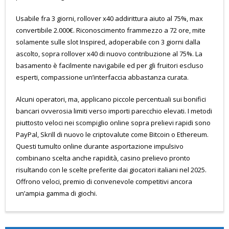
Usabile fra 3 giorni, rollover x40 addirittura aiuto al 75%, max
convertibile 2.000€. Riconoscimento frammezzo a 72 ore, mite
solamente sulle slot Inspired, adoperabile con 3 giorni dalla
ascolto, sopra rollover x40 di nuovo contribuzione al 75%. La
basamento è facilmente navigabile ed per gli fruitori escluso
esperti, compassione un’interfaccia abbastanza curata.
Alcuni operatori, ma, applicano piccole percentuali sui bonifici
bancari ovverosia limiti verso importi parecchio elevati. I metodi
piuttosto veloci nei scompiglio online sopra prelievi rapidi sono
PayPal, Skrill di nuovo le criptovalute come Bitcoin o Ethereum.
Questi tumulto online durante asportazione impulsivo
combinano scelta anche rapidità, casino prelievo pronto
risultando con le scelte preferite dai giocatori italiani nel 2025.
Offrono veloci, premio di convenevole competitivi ancora
un’ampia gamma di giochi.