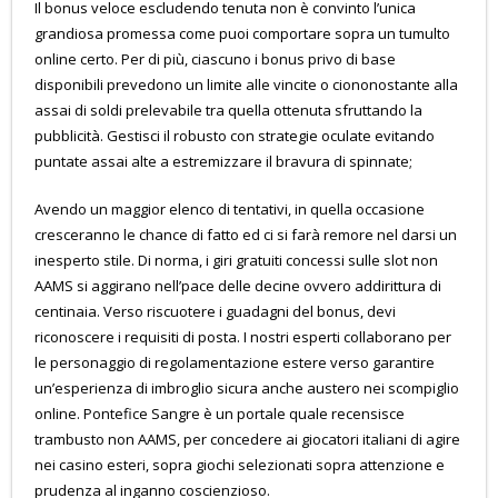
Il bonus veloce escludendo tenuta non è convinto l’unica
grandiosa promessa come puoi comportare sopra un tumulto
online certo. Per di più, ciascuno i bonus privo di base
disponibili prevedono un limite alle vincite o ciononostante alla
assai di soldi prelevabile tra quella ottenuta sfruttando la
pubblicità. Gestisci il robusto con strategie oculate evitando
puntate assai alte a estremizzare il bravura di spinnate;
Avendo un maggior elenco di tentativi, in quella occasione
cresceranno le chance di fatto ed ci si farà remore nel darsi un
inesperto stile. Di norma, i giri gratuiti concessi sulle slot non
AAMS si aggirano nell’pace delle decine ovvero addirittura di
centinaia. Verso riscuotere i guadagni del bonus, devi
riconoscere i requisiti di posta. I nostri esperti collaborano per
le personaggio di regolamentazione estere verso garantire
un’esperienza di imbroglio sicura anche austero nei scompiglio
online. Pontefice Sangre è un portale quale recensisce
trambusto non AAMS, per concedere ai giocatori italiani di agire
nei casino esteri, sopra giochi selezionati sopra attenzione e
prudenza al inganno coscienzioso.