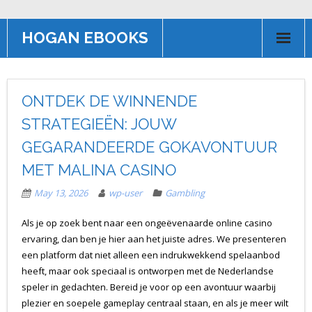
HOGAN EBOOKS
HOME
ONTDEK DE WINNENDE
Books
STRATEGIEËN: JOUW
Contact US
GEGARANDEERDE GOKAVONTUUR
AFFILIATE PROGRAM
MET MALINA CASINO
May 13, 2026
wp-user
Gambling
Als je op zoek bent naar een ongeëvenaarde online casino
ervaring, dan ben je hier aan het juiste adres. We presenteren
een platform dat niet alleen een indrukwekkend spelaanbod
heeft, maar ook speciaal is ontworpen met de Nederlandse
speler in gedachten. Bereid je voor op een avontuur waarbij
plezier en soepele gameplay centraal staan, en als je meer wilt