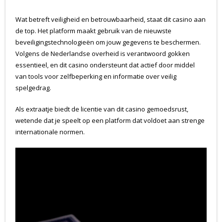
Wat betreft veiligheid en betrouwbaarheid, staat dit casino aan
de top. Het platform maakt gebruik van de nieuwste
beveiligingstechnologieën om jouw gegevens te beschermen.
Volgens de Nederlandse overheid is verantwoord gokken
essentieel, en dit casino ondersteunt dat actief door middel
van tools voor zelfbeperking en informatie over veilig
spelgedrag.
Als extraatje biedt de licentie van dit casino gemoedsrust,
wetende dat je speelt op een platform dat voldoet aan strenge
internationale normen.