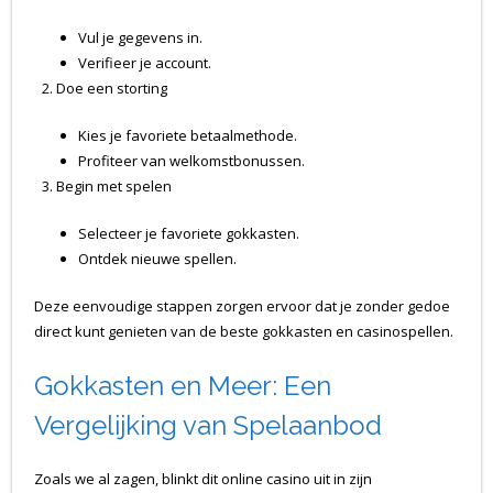
Vul je gegevens in.
Verifieer je account.
Doe een storting
Kies je favoriete betaalmethode.
Profiteer van welkomstbonussen.
Begin met spelen
Selecteer je favoriete gokkasten.
Ontdek nieuwe spellen.
Deze eenvoudige stappen zorgen ervoor dat je zonder gedoe
direct kunt genieten van de beste gokkasten en casinospellen.
Gokkasten en Meer: Een
Vergelijking van Spelaanbod
Zoals we al zagen, blinkt dit online casino uit in zijn