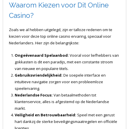
Waarom Kiezen voor Dit Online
Casino?
Zoals we al hebben uitgelegd, zijn er talloze redenen om te
kiezen voor deze top online casino ervaring, speciaal voor
Nederlanders. Hier zijn de belangrijkste:
Ongeëvenaard Spelaanbod:
Vooral voor liefhebbers van
gokkasten is dit een paradijs, met een constante stroom
van nieuwe en populaire titels.
Gebruiksvriendelijkheid:
De soepele interface en
intuïtieve navigatie zorgen voor een probleemloze
speelervaring.
Nederlandse Focus:
Van betaalmethoden tot
klantenservice, alles is afgestemd op de Nederlandse
markt.
Veiligheid en Betrouwbaarheid:
Speel met een gerust
hart dankzij de sterke beveiligingsmaatregelen en officiële
licenties.