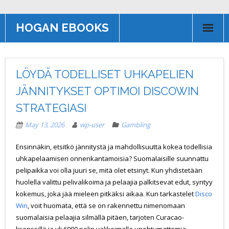
HOGAN EBOOKS
HOME
LÖYDÄ TODELLISET UHKAPELIEN
Books
JÄNNITYKSET OPTIMOI DISCOWIN
Contact US
STRATEGIASI
AFFILIATE PROGRAM
May 13, 2026
wp-user
Gambling
Ensinnäkin, etsitkö jännitystä ja mahdollisuutta kokea todellisia
uhkapelaamisen onnenkantamoisia? Suomalaisille suunnattu
pelipaikka voi olla juuri se, mitä olet etsinyt. Kun yhdistetään
huolella valittu pelivalikoima ja pelaajia palkitsevat edut, syntyy
kokemus, joka jää mieleen pitkäksi aikaa. Kun tarkastelet
Disco
Win
, voit huomata, että se on rakennettu nimenomaan
suomalaisia pelaajia silmällä pitäen, tarjoten Curacao-