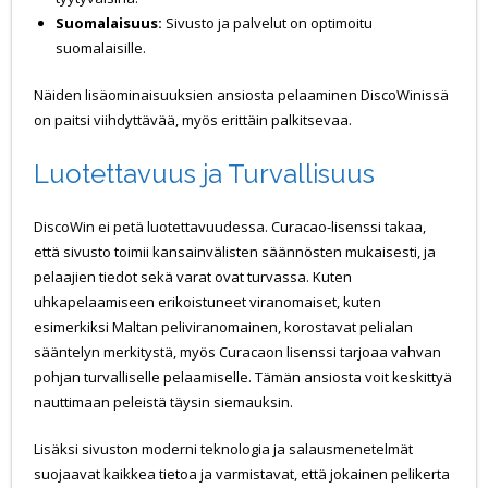
Suomalaisuus:
Sivusto ja palvelut on optimoitu
suomalaisille.
Näiden lisäominaisuuksien ansiosta pelaaminen DiscoWinissä
on paitsi viihdyttävää, myös erittäin palkitsevaa.
Luotettavuus ja Turvallisuus
DiscoWin ei petä luotettavuudessa. Curacao-lisenssi takaa,
että sivusto toimii kansainvälisten säännösten mukaisesti, ja
pelaajien tiedot sekä varat ovat turvassa. Kuten
uhkapelaamiseen erikoistuneet viranomaiset, kuten
esimerkiksi Maltan peliviranomainen, korostavat pelialan
sääntelyn merkitystä, myös Curacaon lisenssi tarjoaa vahvan
pohjan turvalliselle pelaamiselle. Tämän ansiosta voit keskittyä
nauttimaan peleistä täysin siemauksin.
Lisäksi sivuston moderni teknologia ja salausmenetelmät
suojaavat kaikkea tietoa ja varmistavat, että jokainen pelikerta