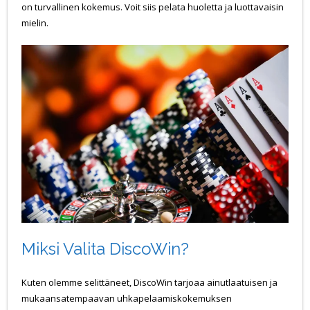
on turvallinen kokemus. Voit siis pelata huoletta ja luottavaisin
mielin.
Miksi Valita DiscoWin?
Kuten olemme selittäneet, DiscoWin tarjoaa ainutlaatuisen ja
mukaansatempaavan uhkapelaamiskokemuksen