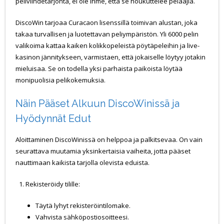
peliviihdetarjonta, ei ole ihme, että se houkuttelee pelaajia.
DiscoWin tarjoaa Curacaon lisenssillä toimivan alustan, joka
takaa turvallisen ja luotettavan peliympäristön. Yli 6000 pelin
valikoima kattaa kaiken kolikkopeleistä pöytäpeleihin ja live-
kasinon jännitykseen, varmistaen, että jokaiselle löytyy jotakin
mieluisaa. Se on todella yksi parhaista paikoista löytää
monipuolisia pelikokemuksia.
Näin Pääset Alkuun DiscoWinissä ja
Hyödynnät Edut
Aloittaminen DiscoWinissä on helppoa ja palkitsevaa. On vain
seurattava muutamia yksinkertaisia vaiheita, jotta pääset
nauttimaan kaikista tarjolla olevista eduista.
Rekisteröidy tilille:
Täytä lyhyt rekisteröintilomake.
Vahvista sähköpostiosoitteesi.