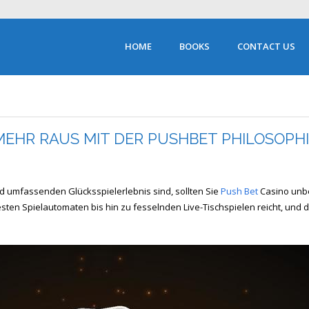
HOME
BOOKS
CONTACT US
MEHR RAUS MIT DER PUSHBET PHILOSOPH
 umfassenden Glücksspielerlebnis sind, sollten Sie
Push Bet
Casino unbe
sten Spielautomaten bis hin zu fesselnden Live-Tischspielen reicht, und d