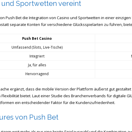
o und Sportwetten vereint
on Push Bet die Integration von Casino und Sportwetten in einer einzigen P
nstatt separate Konten für verschiedene Glücksspielarten zu führen, biete
Push Bet Casino
Umfassend (Slots, Live-Tische)
Integriert
Ja, für alles
Hervorragend
e ergänzt, dass die mobile Version der Plattform äußerst gut gestaltet ist
Flexibilität bietet. Laut einer Studie des Branchenverbands für digitale G
attformen ein entscheidender Faktor für die Kundenzufriedenheit.
tures von Push Bet
utzern weit mehr als nur eine breite Spielauswahl und die Kombination au