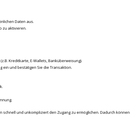
önlichen Daten aus.
o zu aktivieren.
.B. Kreditkarte, E-Wallets, Banküberweisung).
ein und bestätigen Sie die Transaktion.
k.
annung.
en schnell und unkompliziert den Zugang zu ermöglichen. Dadurch können 