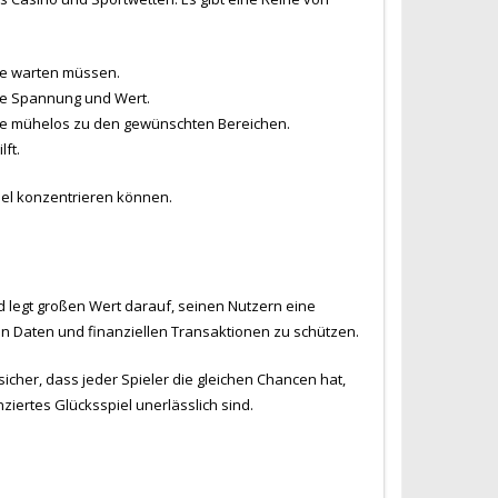
ne warten müssen.
he Spannung und Wert.
t Sie mühelos zu den gewünschten Bereichen.
ft.
iel konzentrieren können.
d legt großen Wert darauf, seinen Nutzern eine
en Daten und finanziellen Transaktionen zu schützen.
sicher, dass jeder Spieler die gleichen Chancen hat,
nziertes Glücksspiel unerlässlich sind.