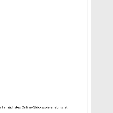
Ihr nächstes Online-Glücksspielerlebnis ist.