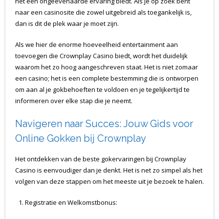
het een ongeëvenaarde ervaring biedt. Als je op zoek bent
naar een casinosite die zowel uitgebreid als toegankelijk is,
dan is dit de plek waar je moet zijn.
Als we hier de enorme hoeveelheid entertainment aan
toevoegen die Crownplay Casino biedt, wordt het duidelijk
waarom het zo hoog aangeschreven staat. Het is niet zomaar
een casino; het is een complete bestemming die is ontworpen
om aan al je gokbehoeften te voldoen en je tegelijkertijd te
informeren over elke stap die je neemt.
Navigeren naar Succes: Jouw Gids voor
Online Gokken bij Crownplay
Het ontdekken van de beste gokervaringen bij Crownplay
Casino is eenvoudiger dan je denkt. Het is net zo simpel als het
volgen van deze stappen om het meeste uit je bezoek te halen.
Registratie en Welkomstbonus: