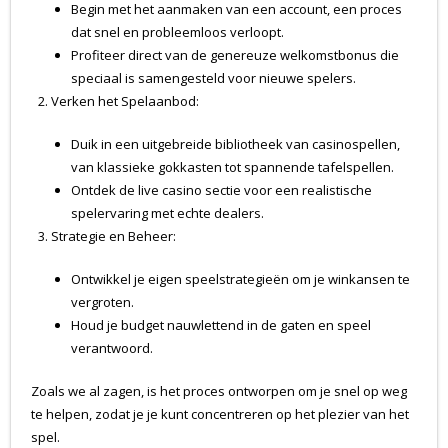
Begin met het aanmaken van een account, een proces
dat snel en probleemloos verloopt.
Profiteer direct van de genereuze welkomstbonus die
speciaal is samengesteld voor nieuwe spelers.
Verken het Spelaanbod:
Duik in een uitgebreide bibliotheek van casinospellen,
van klassieke gokkasten tot spannende tafelspellen.
Ontdek de live casino sectie voor een realistische
spelervaring met echte dealers.
Strategie en Beheer:
Ontwikkel je eigen speelstrategieën om je winkansen te
vergroten.
Houd je budget nauwlettend in de gaten en speel
verantwoord.
Zoals we al zagen, is het proces ontworpen om je snel op weg
te helpen, zodat je je kunt concentreren op het plezier van het
spel.