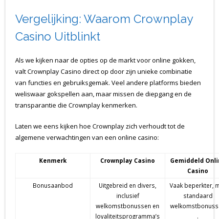
Vergelijking: Waarom Crownplay
Casino Uitblinkt
Als we kijken naar de opties op de markt voor online gokken,
valt Crownplay Casino direct op door zijn unieke combinatie
van functies en gebruiksgemak. Veel andere platforms bieden
weliswaar gokspellen aan, maar missen de diepgang en de
transparantie die Crownplay kenmerken.
Laten we eens kijken hoe Crownplay zich verhoudt tot de
algemene verwachtingen van een online casino:
Kenmerk
Crownplay Casino
Gemiddeld Onli
Casino
Bonusaanbod
Uitgebreid en divers,
Vaak beperkter, 
inclusief
standaard
welkomstbonussen en
welkomstbonuss
loyaliteitsprogramma’s
.