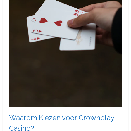
Waarom Kiezen voor Crownplay
Casino?