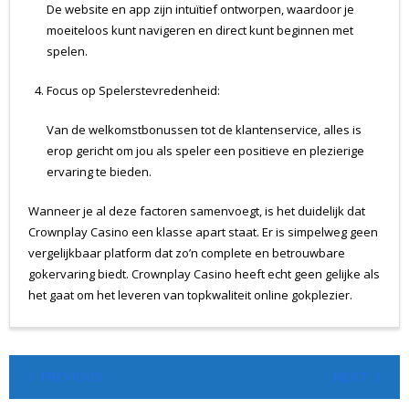
De website en app zijn intuïtief ontworpen, waardoor je
moeiteloos kunt navigeren en direct kunt beginnen met
spelen.
Focus op Spelerstevredenheid:
Van de welkomstbonussen tot de klantenservice, alles is
erop gericht om jou als speler een positieve en plezierige
ervaring te bieden.
Wanneer je al deze factoren samenvoegt, is het duidelijk dat
Crownplay Casino een klasse apart staat. Er is simpelweg geen
vergelijkbaar platform dat zo’n complete en betrouwbare
gokervaring biedt. Crownplay Casino heeft echt geen gelijke als
het gaat om het leveren van topkwaliteit online gokplezier.
PREVIOUS
NEXT