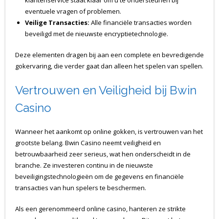
eventuele vragen of problemen.
Veilige Transacties:
Alle financiële transacties worden
beveiligd met de nieuwste encryptietechnologie.
Deze elementen dragen bij aan een complete en bevredigende
gokervaring, die verder gaat dan alleen het spelen van spellen.
Vertrouwen en Veiligheid bij Bwin
Casino
Wanneer het aankomt op online gokken, is vertrouwen van het
grootste belang. Bwin Casino neemt veiligheid en
betrouwbaarheid zeer serieus, wat hen onderscheidt in de
branche. Ze investeren continu in de nieuwste
beveiligingstechnologieën om de gegevens en financiële
transacties van hun spelers te beschermen.
Als een gerenommeerd online casino, hanteren ze strikte