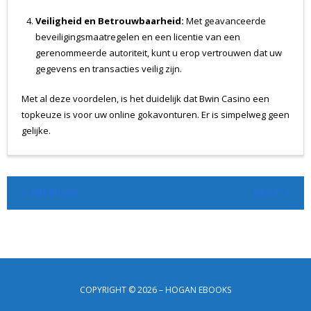
Veiligheid en Betrouwbaarheid:
Met geavanceerde
beveiligingsmaatregelen en een licentie van een
gerenommeerde autoriteit, kunt u erop vertrouwen dat uw
gegevens en transacties veilig zijn.
Met al deze voordelen, is het duidelijk dat Bwin Casino een
topkeuze is voor uw online gokavonturen. Er is simpelweg geen
gelijke.
PREVIOUS
NEXT
COPYRIGHT © 2026 – HOGAN EBOOKS