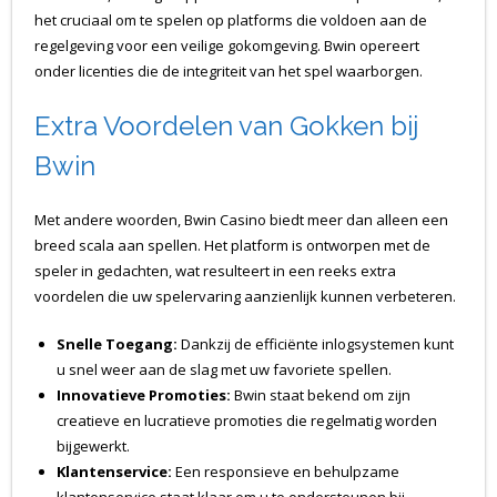
het cruciaal om te spelen op platforms die voldoen aan de
regelgeving voor een veilige gokomgeving. Bwin opereert
onder licenties die de integriteit van het spel waarborgen.
Extra Voordelen van Gokken bij
Bwin
Met andere woorden, Bwin Casino biedt meer dan alleen een
breed scala aan spellen. Het platform is ontworpen met de
speler in gedachten, wat resulteert in een reeks extra
voordelen die uw spelervaring aanzienlijk kunnen verbeteren.
Snelle Toegang:
Dankzij de efficiënte inlogsystemen kunt
u snel weer aan de slag met uw favoriete spellen.
Innovatieve Promoties:
Bwin staat bekend om zijn
creatieve en lucratieve promoties die regelmatig worden
bijgewerkt.
Klantenservice:
Een responsieve en behulpzame
klantenservice staat klaar om u te ondersteunen bij