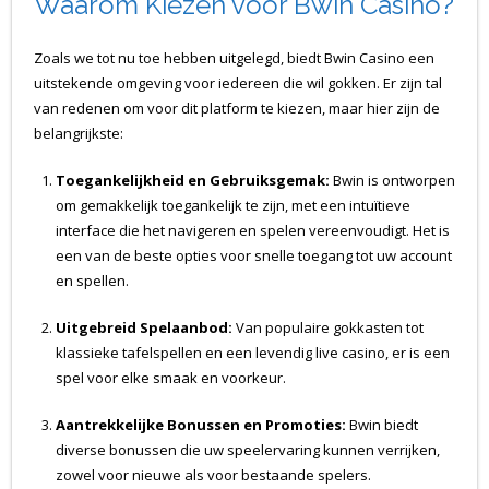
Waarom Kiezen voor Bwin Casino?
Zoals we tot nu toe hebben uitgelegd, biedt Bwin Casino een
uitstekende omgeving voor iedereen die wil gokken. Er zijn tal
van redenen om voor dit platform te kiezen, maar hier zijn de
belangrijkste:
Toegankelijkheid en Gebruiksgemak:
Bwin is ontworpen
om gemakkelijk toegankelijk te zijn, met een intuïtieve
interface die het navigeren en spelen vereenvoudigt. Het is
een van de beste opties voor snelle toegang tot uw account
en spellen.
Uitgebreid Spelaanbod:
Van populaire gokkasten tot
klassieke tafelspellen en een levendig live casino, er is een
spel voor elke smaak en voorkeur.
Aantrekkelijke Bonussen en Promoties:
Bwin biedt
diverse bonussen die uw speelervaring kunnen verrijken,
zowel voor nieuwe als voor bestaande spelers.