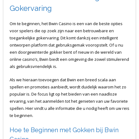
Gokervaring
Om te beginnen, het Bwin Casino is een van de beste opties
voor spelers die op zoek zijn naar een betrouwbare en
toegankelijke gokervaring. Dit komt dankzij een intelligent
ontworpen platform dat gebruiksgemak vooropstelt. Of u nu
een doorgewinterde gokker bent of nieuw in de wereld van
online casino’s, Bwin biedt een omgeving die zowel stimulerend
als gebruiksvriendelijk is.
Als we hieraan toevoegen dat Bwin een breed scala aan
spellen en promoties aanbiedt, wordt duidelijk waarom het zo
populair is. De focus ligt op het bieden van een naadloze
ervaring, van het aanmelden tot het genieten van uw favoriete
spellen. Hier vindt u alle informatie die u nodig heeft om uw reis
te beginnen.
Hoe te Beginnen met Gokken bij Bwin