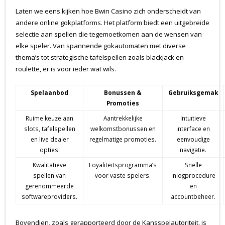
Laten we eens kijken hoe Bwin Casino zich onderscheidt van
andere online gokplatforms. Het platform biedt een uitgebreide
selectie aan spellen die tegemoetkomen aan de wensen van
elke speler. Van spannende gokautomaten met diverse
thema’s tot strategische tafelspellen zoals blackjack en
roulette, er is voor ieder wat wils.
Spelaanbod
Bonussen &
Gebruiksgemak
Promoties
Ruime keuze aan
Aantrekkelijke
Intuïtieve
slots, tafelspellen
welkomstbonussen en
interface en
en live dealer
regelmatige promoties.
eenvoudige
opties.
navigatie.
Kwalitatieve
Loyaliteitsprogramma’s
Snelle
spellen van
voor vaste spelers.
inlogprocedure
gerenommeerde
en
softwareproviders.
accountbeheer.
Bovendien, zoals gerapporteerd door de Kansspelautoriteit, is