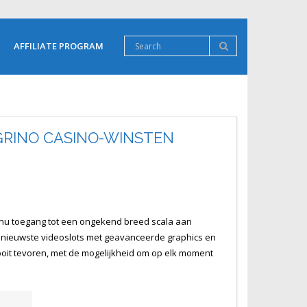
AFFILIATE PROGRAM
GRINO CASINO-WINSTEN
nu toegang tot een ongekend breed scala aan
 de nieuwste videoslots met geavanceerde graphics en
n ooit tevoren, met de mogelijkheid om op elk moment