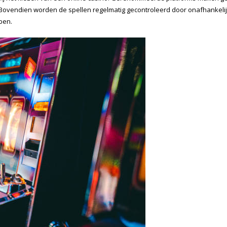
Bovendien worden de spellen regelmatig gecontroleerd door onafhankelijk
bben.