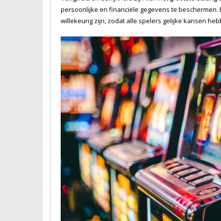
persoonlijke en financiële gegevens te beschermen. 
willekeurig zijn, zodat alle spelers gelijke kansen he