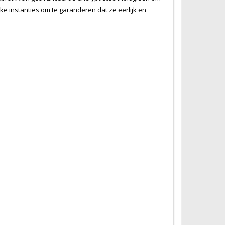
e instanties om te garanderen dat ze eerlijk en