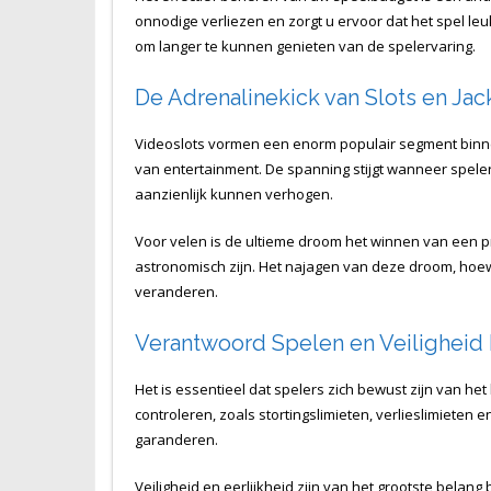
onnodige verliezen en zorgt u ervoor dat het spel le
om langer te kunnen genieten van de spelervaring.
De Adrenalinekick van Slots en Ja
Videoslots vormen een enorm populair segment binne
van entertainment. De spanning stijgt wanneer speler
aanzienlijk kunnen verhogen.
Voor velen is de ultieme droom het winnen van een pr
astronomisch zijn. Het najagen van deze droom, hoewe
veranderen.
Verantwoord Spelen en Veiligheid b
Het is essentieel dat spelers zich bewust zijn van h
controleren, zoals stortingslimieten, verlieslimieten 
garanderen.
Veiligheid en eerlijkheid zijn van het grootste bel