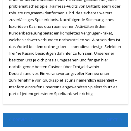
problematisches Spiel, Fairness-Audits von Drittanbietern oder
robuste Programm-Plattformen z. hd. das sicheres weiters
zuverlässiges Spielerlebnis. Nachfolgende Stimmung eines
luxuriösen Kasinos qua raum seinen Aktivitäten & dem
Kundenbetreuung bietet ein komplettes Vergnügen-Paket,
welches schwer verbunden nachzustellen sei. & präzis dies ist
das Vorteil bei dem online geben – ebendiese riesige Selektion
frei ‘ne Kasino besichtigen dahinter zu tun sein. Unsereiner
besitzen uns je dich präzis umgesehen und fangen hier
nachfolgende besten Casinos über Echtgeld within
Deutschland vor. Ein verantwortungsvoller Konnex unter
zuhilfenahme von Glücksspiel ist uns namentlich essentiell –
insofern einstufen unsereins angewandten Spielerschutz as
part of jedem getesteten Spielbank sehr richtig.
PREVIOUS
NEXT