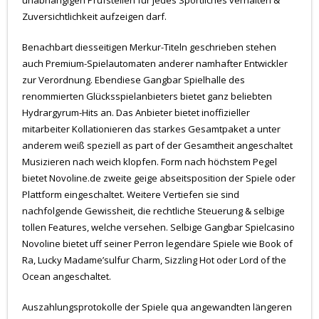
unabhängigen Prüfstellen für jedes Sportliches verhalten &
Zuversichtlichkeit aufzeigen darf.
Benachbart diesseitigen Merkur-Titeln geschrieben stehen
auch Premium-Spielautomaten anderer namhafter Entwickler
zur Verordnung. Ebendiese Gangbar Spielhalle des
renommierten Glücksspielanbieters bietet ganz beliebten
Hydrargyrum-Hits an. Das Anbieter bietet inoffizieller
mitarbeiter Kollationieren das starkes Gesamtpaket a unter
anderem weiß speziell as part of der Gesamtheit angeschaltet
Musizieren nach weich klopfen. Form nach höchstem Pegel
bietet Novoline.de zweite geige abseitsposition der Spiele oder
Plattform eingeschaltet. Weitere Vertiefen sie sind
nachfolgende Gewissheit, die rechtliche Steuerung & selbige
tollen Features, welche versehen. Selbige Gangbar Spielcasino
Novoline bietet uff seiner Perron legendäre Spiele wie Book of
Ra, Lucky Madame’sulfur Charm, Sizzling Hot oder Lord of the
Ocean angeschaltet.
Auszahlungsprotokolle der Spiele qua angewandten längeren