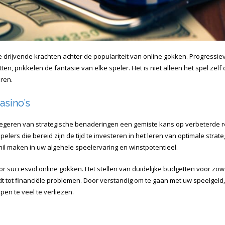
e drijvende krachten achter de populariteit van online gokken. Progressi
n, prikkelen de fantasie van elke speler. Het is niet alleen het spel zelf
ren.
asino’s
t negeren van strategische benaderingen een gemiste kans op verbeterde r
elers die bereid zijn de tijd te investeren in het leren van optimale stra
il maken in uw algehele speelervaring en winstpotentieel.
r succesvol online gokken. Het stellen van duidelijke budgetten voor zowe
leidt tot financiële problemen. Door verstandig om te gaan met uw speelge
pen te veel te verliezen.