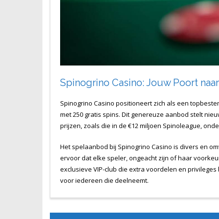
Spinogrino Casino: Jouw Poort na
Spinogrino Casino positioneert zich als een topbes
met 250 gratis spins. Dit genereuze aanbod stelt nie
prijzen, zoals die in de €12 miljoen Spinoleague, ond
Het spelaanbod bij Spinogrino Casino is divers en om
ervoor dat elke speler, ongeacht zijn of haar voorke
exclusieve VIP-club die extra voordelen en privileges
voor iedereen die deelneemt.