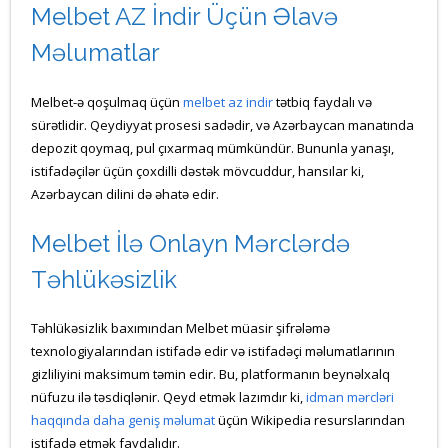
Melbet AZ İndir Üçün Əlavə
Məlumatlar
Melbet-ə qoşulmaq üçün
melbet az indir
tətbiq faydalı və
sürətlidir. Qeydiyyat prosesi sadədir, və Azərbaycan manatında
depozit qoymaq, pul çıxarmaq mümkündür. Bununla yanaşı,
istifadəçilər üçün çoxdilli dəstək mövcuddur, hansılar ki,
Azərbaycan dilini də əhatə edir.
Melbet İlə Onlayn Mərclərdə
Təhlükəsizlik
Təhlükəsizlik baxımından Melbet müasir şifrələmə
texnologiyalarından istifadə edir və istifadəçi məlumatlarının
gizliliyini maksimum təmin edir. Bu, platformanın beynəlxalq
nüfuzu ilə təsdiqlənir. Qeyd etmək lazımdır ki,
idman mərcləri
haqqında daha geniş məlumat
üçün Wikipedia resurslarından
istifadə etmək faydalıdır.