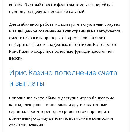
кнопки, быстрый поиск и фильтры помогают перейти к
нужному разделу за несколько касаний.
Для стабильной работы используйте актуальный браузер
и защищенное соединение. Если страница не загружается,
очистите кэш или проверьте адрес; зеркала стоит
выбирать только из надежных источников. На телефоне
Ирис Казино сохраняет основные функции десктопной
версии.
Ирис Казино пополнение счета
и выплаты
Пополнение счета обычно доступно через банковские
карты, электронные кошельки и другие платежные
сервисы. Перед переводом средств стоит проверить
минимальную сумму депозита, возможные комиссии и
сроки зачисления.