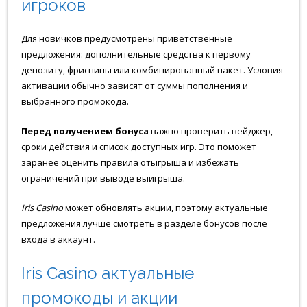
игроков
Для новичков предусмотрены приветственные
предложения: дополнительные средства к первому
депозиту, фриспины или комбинированный пакет. Условия
активации обычно зависят от суммы пополнения и
выбранного промокода.
Перед получением бонуса
важно проверить вейджер,
сроки действия и список доступных игр. Это поможет
заранее оценить правила отыгрыша и избежать
ограничений при выводе выигрыша.
Iris Casino
может обновлять акции, поэтому актуальные
предложения лучше смотреть в разделе бонусов после
входа в аккаунт.
Iris Casino актуальные
промокоды и акции