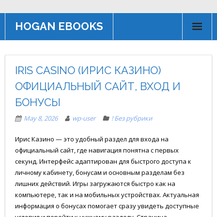
HOGAN EBOOKS
HOME
IRIS CASINO (ИРИС КАЗИНО)
Books
ОФИЦИАЛЬНЫЙ САЙТ, ВХОД И
Contact US
БОНУСЫ
AFFILIATE PROGRAM
May 8, 2026
wp-user
! Без рубрики
Ирис Казино — это удобный раздел для входа на
официальный сайт, где навигация понятна с первых
секунд. Интерфейс адаптирован для быстрого доступа к
личному кабинету, бонусам и основным разделам без
лишних действий. Игры загружаются быстро как на
компьютере, так и на мобильных устройствах. Актуальная
информация о бонусах помогает сразу увидеть доступные