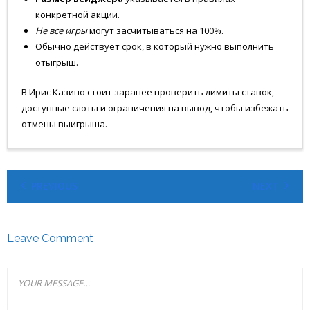
конкретной акции.
Не все игры
могут засчитываться на 100%.
Обычно действует срок, в который нужно выполнить
отыгрыш.
В Ирис Казино стоит заранее проверить лимиты ставок,
доступные слоты и ограничения на вывод, чтобы избежать
отмены выигрыша.
PREVIOUS
NEXT
Leave Comment