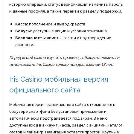
историю операций, статус верификации, изменить пароль
и данные профиля, а также перейти к разделу поддержки.
Касса:
пополнение и вывод средств.
Бонусы:
доступные акции и условия отыгрыша.
Безопасность:
лимиты, сессии и подтверждение
личности.
Перед игрой важно изучить правила, соблюдать лимиты и
использовать Iris Casino только при достижении 18 лет.
Iris Casino мобильная версия
официального сайта
Мобильная версия официального сайта открывается в
браузере смартфона без установки приложения и
автоматически подстраивается под экран. В меню
доступны вход в аккаунт, касса, раздел с акциями, каталог
слотов и лайв-игр. Навигация остается простой: крупные