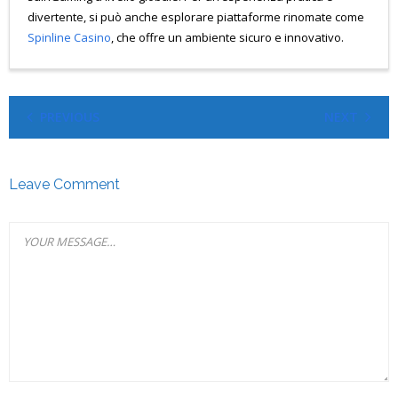
divertente, si può anche esplorare piattaforme rinomate come
Spinline Casino
, che offre un ambiente sicuro e innovativo.
PREVIOUS
NEXT
Leave Comment