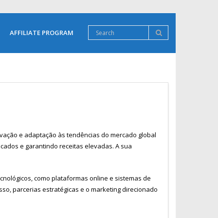
AFFILIATE PROGRAM
vação e adaptação às tendências do mercado global
icados e garantindo receitas elevadas. A sua
cnológicos, como plataformas online e sistemas de
isso, parcerias estratégicas e o marketing direcionado