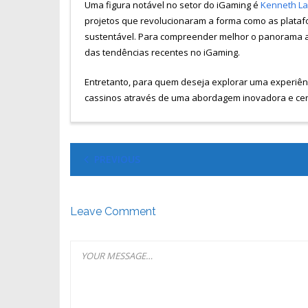
Uma figura notável no setor do iGaming é
Kenneth L
projetos que revolucionaram a forma como as platafo
sustentável. Para compreender melhor o panorama atu
das tendências recentes no iGaming.
Entretanto, para quem deseja explorar uma experiên
cassinos através de uma abordagem inovadora e cent
PREVIOUS
Leave Comment