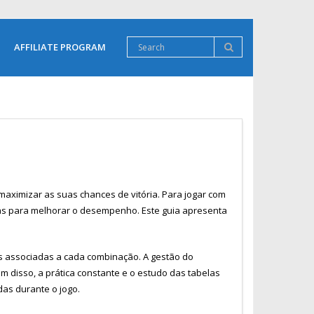
AFFILIATE PROGRAM
aximizar as suas chances de vitória. Para jogar com
adas para melhorar o desempenho. Este guia apresenta
es associadas a cada combinação. A gestão do
ém disso, a prática constante e o estudo das tabelas
as durante o jogo.