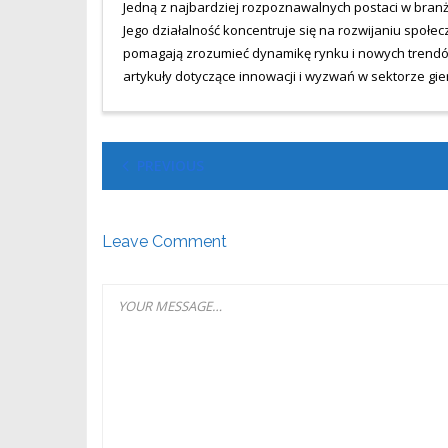
Jedną z najbardziej rozpoznawalnych postaci w branż
Jego działalność koncentruje się na rozwijaniu społec
pomagają zrozumieć dynamikę rynku i nowych trendów
artykuły dotyczące innowacji i wyzwań w sektorze gier
PREVIOUS
Leave Comment