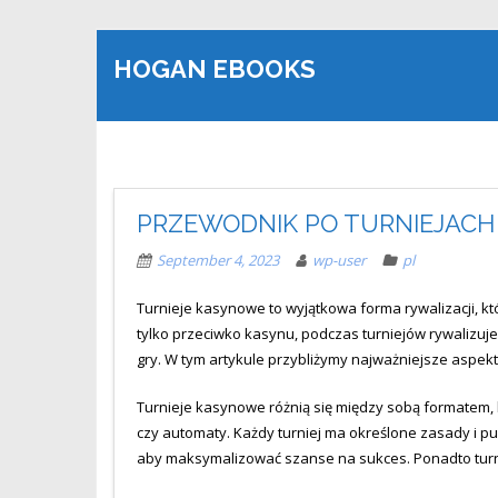
HOGAN EBOOKS
PRZEWODNIK PO TURNIEJAC
September 4, 2023
wp-user
pl
Turnieje kasynowe to wyjątkowa forma rywalizacji, kt
tylko przeciwko kasynu, podczas turniejów rywalizuje
gry. W tym artykule przybliżymy najważniejsze aspek
Turnieje kasynowe różnią się między sobą formatem, li
czy automaty. Każdy turniej ma określone zasady i p
aby maksymalizować szanse na sukces. Ponadto turni