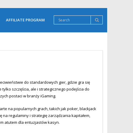
AFFILIATE PROGRAM
eciwieństwie do standardowych gier, gdzie gra się
tylko szczęścia, ale i strategicznego podejścia do
zych postaci w branży iGaming.
rte na popularnych grach, takich jak poker, blackjack
 na regulaminy i strategię zarządzania kapitałem,
ym atutem dla entuzjastów kasyn.