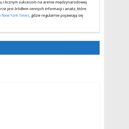
iu i licznym sukcesom na arenie międzynarodowej.
ze jest źródłem cennych informacji i analiz, które
e New York Times
, gdzie regularnie pojawiają się
NEXT