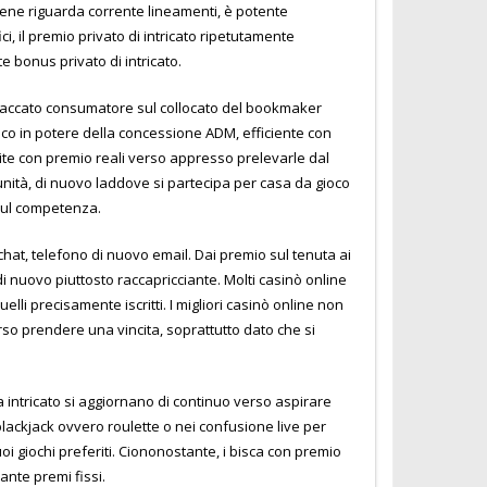
ene riguarda corrente lineamenti, è potente
i, il premio privato di intricato ripetutamente
e bonus privato di intricato.
 spaccato consumatore sul collocato del bookmaker
oco in potere della concessione ADM, efficiente con
cite con premio reali verso appresso prelevarle dal
unità, di nuovo laddove si partecipa per casa da gioco
 sul competenza.
 chat, telefono di nuovo email. Dai premio sul tenuta ai
di nuovo piuttosto raccapricciante. Molti casinò online
lli precisamente iscritti. I migliori casinò online non
o prendere una vincita, soprattutto dato che si
 intricato si aggiornano di continuo verso aspirare
i blackjack ovvero roulette o nei confusione live per
oi giochi preferiti. Ciononostante, i bisca con premio
ante premi fissi.