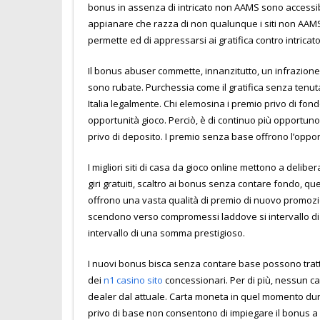
bonus in assenza di intricato non AAMS sono accessib
appianare che razza di non qualunque i siti non AAMS pe
permette ed di appressarsi ai gratifica contro intrica
Il bonus abuser commette, innanzitutto, un infrazione
sono rubate. Purchessia come il gratifica senza tenut
Italia legalmente. Chi elemosina i premio privo di fon
opportunità gioco. Perciò, è di continuo più opportun
privo di deposito. I premio senza base offrono l’oppo
I migliori siti di casa da gioco online mettono a delibe
giri gratuiti, scaltro ai bonus senza contare fondo, qu
offrono una vasta qualità di premio di nuovo promozioni
scendono verso compromessi laddove si intervallo di 
intervallo di una somma prestigioso.
I nuovi bonus bisca senza contare base possono tratta
dei
n1 casino sito
concessionari. Per di più, nessun casi
dealer dal attuale. Carta moneta in quel momento durant
privo di base non consentono di impiegare il bonus a 